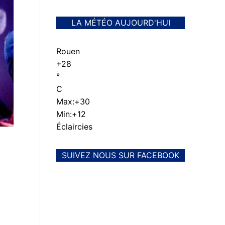
LA MÉTÉO AUJOURD'HUI
Rouen
+
28
°
C
Max:
+
30
Min:
+
12
Éclaircies
SUIVEZ NOUS SUR FACEBOOK