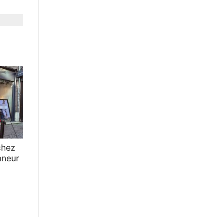
chez
nneur